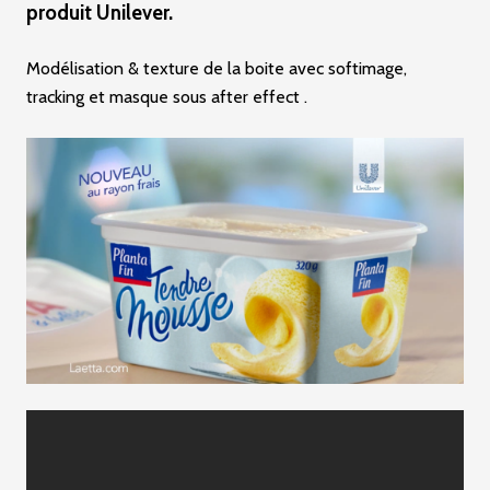
produit Unilever.
c
i
Modélisation & texture de la boite avec softimage,
p
tracking et masque sous after effect .
a
l
e