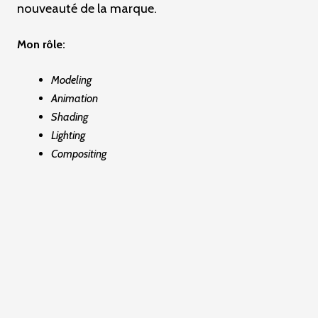
nouveauté de la marque.
c
i
Mon rôle:
p
Modeling
a
Animation
l
Shading
e
Lighting
Compositing