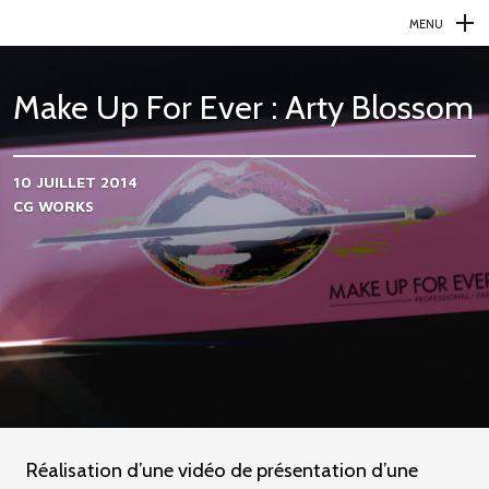
MENU
N
a
Make Up For Ever : Arty Blossom
v
i
10 JUILLET 2014
g
CG WORKS
a
t
i
o
n
p
r
i
Réalisation d’une vidéo de présentation d’une
n