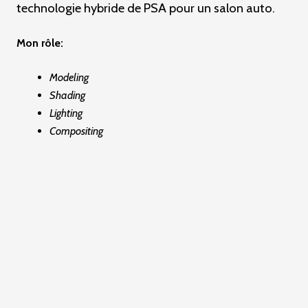
technologie hybride de PSA pour un salon auto.
c
i
Mon rôle:
p
Modeling
a
Shading
l
Lighting
e
Compositing