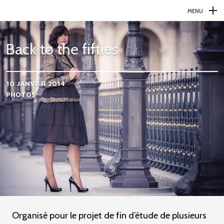
MENU
N
a
Back to the fifties
v
i
10 JANVIER 2014
g
PHOTOS
a
t
i
o
n
p
r
i
Organisé pour le projet de fin d’étude de plusieurs
n