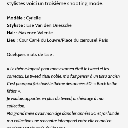
stylistes voici un troisième shooting mode.
c
i
Modèle :
Cyrielle
p
Styliste :
Lise Van den Driessche
Hair :
Maxence Valente
a
Lieu :
Cour Carré du Louvre/Place du carrousel Paris
l
e
Quelques mots de Lise :
« Le thème imposé pour mon examen était le tweed et les
carreaux. Le tweed, tissu noble, m’a fait penser à un tissu ancien.
C’est pourquoi j’ai choisi le thème des années 50: « Back to the
fifties ».
Je voulais apporter, en plus du tweed, un héritage à ma
collection.
Ma grand mère avait mon âge dans les années 50 et j’ai fait de
ma collection une rencontre intemporel entre elle et moi en