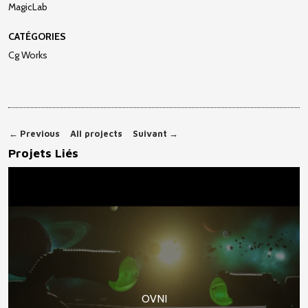
MagicLab
c
CATÉGORIES
i
Cg Works
p
a
l
e
←
Previous
All projects
Suivant
→
Projets Liés
OVNI