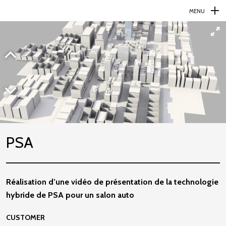
MENU
N
a
v
i
g
a
t
i
PSA
o
n
p
Réalisation d’une vidéo de présentation de la technologie
r
hybride de PSA pour un salon auto
i
CUSTOMER
n